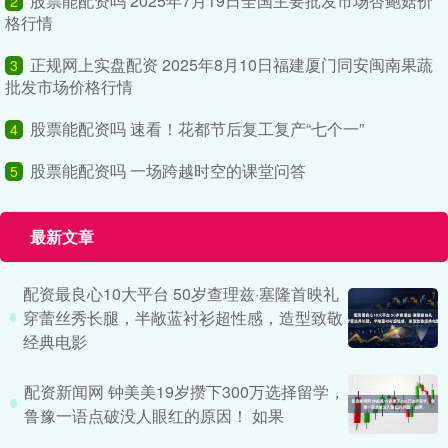
股票能配资吗 2025年7月19日全国主要批发市场杏鲍菇价
2
格行情
正规网上实盘配资 2025年8月10日福建厦门同安闽南果蔬
3
批发市场价格行情
股票能配资吗 速看！花都节后复工复产“七个一”
4
股票能配资吗 一场跨越时空的课堂问答
5
最新文章
配资最良心10大平台 50岁查理兹·塞隆首映礼
穿蕾丝秀长腿，半敞蓝衬衫超性感，造型致敬
经典电影
配资新闻网 钟美美19岁攒下300万选择留学，
鲁豫一语点破没人眼红的原因！ 如果