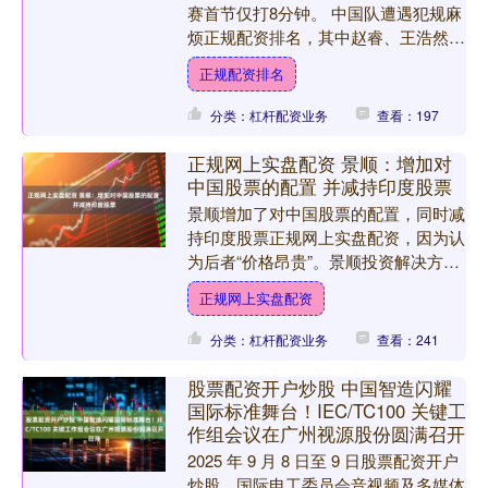
赛首节仅打8分钟。 中国队遭遇犯规麻
烦正规配资排名，其中赵睿、王浩然、
朱俊龙、赵继伟各领到2次，廖三宁1
正规配资排名
次。....
分类：杠杆配资业务
查看：197
正规网上实盘配资 景顺：增加对
中国股票的配置 并减持印度股票
景顺增加了对中国股票的配置，同时减
持印度股票正规网上实盘配资，因为认
为后者“价格昂贵”。景顺投资解决方案
团队的多资产投资组合经理Chang
正规网上实盘配资
Hwan Sung表....
分类：杠杆配资业务
查看：241
股票配资开户炒股 中国智造闪耀
国际标准舞台！IEC/TC100 关键工
作组会议在广州视源股份圆满召开
2025 年 9 月 8 日至 9 日股票配资开户
炒股，国际电工委员会音视频及多媒体