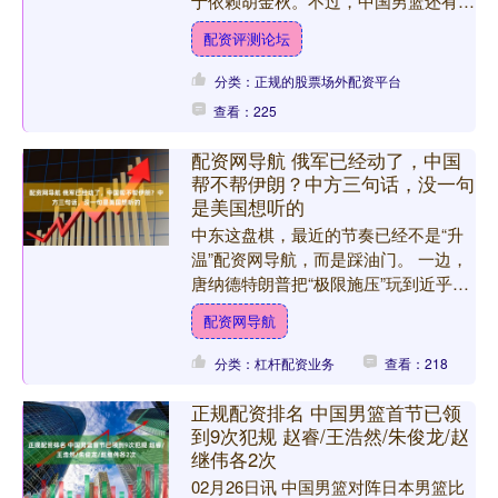
于依赖胡金秋。不过，中国男篮还有优
秀后备力量在海外练级。18岁身高2米
配资评测论坛
15的郇斯楠在高中最后....
分类：正规的股票场外配资平台
查看：225
配资网导航 俄军已经动了，中国
帮不帮伊朗？中方三句话，没一句
是美国想听的
中东这盘棋，最近的节奏已经不是“升
温”配资网导航，而是踩油门。 一边，
唐纳德特朗普把“极限施压”玩到近乎赤
裸：先在委内瑞拉方向搞出“抓人级
配资网导航
别”的大动作——尼古拉....
分类：杠杆配资业务
查看：218
正规配资排名 中国男篮首节已领
到9次犯规 赵睿/王浩然/朱俊龙/赵
继伟各2次
02月26日讯 中国男篮对阵日本男篮比