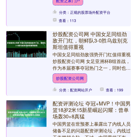
配资之家门户
车行业，头部供应商永....
分类：正规的股票场外配资平台
查看：113
炒股配资公司网 中国女足同组劲
敌开门红，朝鲜队3-0胜乌兹别克
斯坦值得重视
中国女足同组劲敌强势开门红值得重视
炒股配资公司网 女足亚洲杯B组首战，
作为本届赛事夺冠热门之一，同时也是
中国女足同组最强对手朝鲜队以3比0完
炒股配资公司网
胜乌兹别克斯坦队。朝....
分类：配资网站开户
查看：199
配资评测论坛 夺冠+MVP！中国男
篮18岁2米15新星崛起闪耀：曾单
场轰30+8真猛
中国男篮在世预赛上暴露出了内线人员
储备不足的问题配资评测论坛，内线过