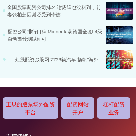
全国股票配资公司排名 谢霆锋也没料到，前
妻张柏芝因谢贤受到牵连
配资公司排行口碑 Momenta获德国全境L4级
自动驾驶测试许可
短线配资炒股网 7738辆汽车“扬帆”海外
正规的股票场外配资
配资网站
杠杆配资
平台
开户
业务