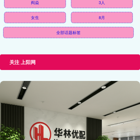
阎焱
3人
女生
8月
全部话题标签
关注 上阳网