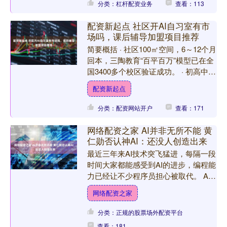
分类：杠杆配资业务
查看：113
配资新起点 社区开AI自习室有市
场吗，课后辅导加盟项目推荐
简要概括 · 社区100㎡空间，6～12个月
回本，三陶教育“百平百万”模型已在全
国3400多个校区验证成功。 · 初高中AI
自习室并非简单提供座位，而是通过空
配资新起点
间....
分类：配资网站开户
查看：171
网络配资之家 AI并非无所不能 黄
仁勋否认神AI：还没人创造出来
最近三年来AI技术突飞猛进，每隔一段
时间大家都能感受到AI的进步，编程能
力已经让不少程序员担心被取代。 AI
最终能发展到什么地步？大家都听过
网络配资之家
AGI(通用AI)，....
分类：正规的股票场外配资平台
查看：181