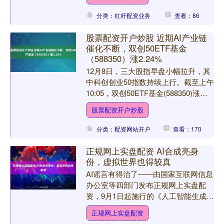
于技术突破的速度远....
分类：杠杆配资业务
查看：86
股票配资开户炒股 近期AI产业链
催化不断，双创50ETF基金
（588350）涨2.24%
12月8日，三大股指早盘小幅拉升，其
中科创创业50指数持续上行。截至上午
10:05，双创50ETF基金(588350)涨
2.24%。相关成分股中，新易盛涨
股票配资开户炒股
6.4....
分类：配资网站开户
查看：170
正规网上实盘配资 AI合成亮身
份，虚拟世界也得较真
AI谣言有得治了——由国家互联网信息
办公室等四部门发布正规网上实盘配
资，9月1日起施行的《人工智能生成合
成内容标识办法》要求，所有AI生成的
正规网上实盘配资
文字、图片、视频等内....