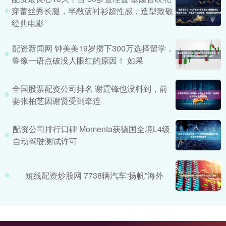
穿蕾丝秀长腿，半敞蓝衬衫超性感，造型致敬
经典电影
配资新闻网 钟美美19岁攒下300万选择留学，
鲁豫一语点破没人眼红的原因！ 如果
全国股票配资公司排名 谢霆锋也没料到，前
妻张柏芝因谢贤受到牵连
配资公司排行口碑 Momenta获德国全境L4级
自动驾驶测试许可
短线配资炒股网 7738辆汽车“扬帆”海外