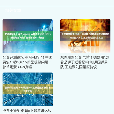
相关文章
配资评测论坛 夺冠+MVP！中国
东莞股票配资 气愤！德媒用“远
男篮18岁2米15新星崛起闪耀：
看是狮子近看是狗”嘲讽国乒男
曾单场轰30+8真猛
队 王励勤刘国梁应抗议
股票小额配资 Bin不知道BFX从