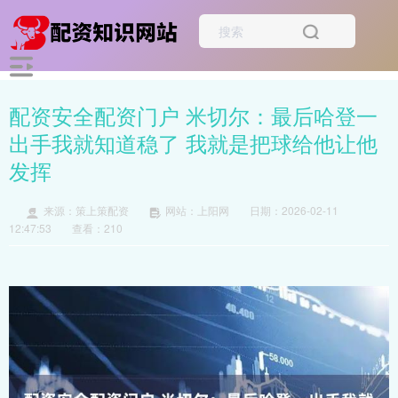
配资安全配资门户 米切尔：最后哈登一
出手我就知道稳了 我就是把球给他让他
发挥
来源：策上策配资
网站：上阳网
日期：2026-02-11
12:47:53
查看：210