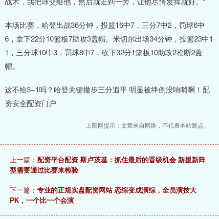
战术，我把球交给他，然后就走到一旁，让他尽情发挥就好。”
本场比赛，哈登出战36分钟，投篮16中7，三分7中2，罚球6中
6，拿下22分10篮板7助攻3盖帽。米切尔出场34分钟，投篮23中1
1，三分球10中3，罚球8中7，砍下32分1篮板10助攻2抢断2盖
帽。
这不给3+1吗？哈登关键撤步三分追平 明显被绊倒没响哨啊！配
资安全配资门户
上阳网提示：文章来自网络，不代表本站观点。
上一篇：
配资平台配资 斯卢茨基：抓住最后的晋级机会 新援新阵
型需要通过比赛来检验
下一篇：
专业的正规实盘配资网站 恋综变成演综，全员演技大
PK，一个比一个会演