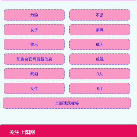
危险
不是
女子
家属
警示
成为
配资台官网最新信息
威视
阎焱
3人
女生
8月
全部话题标签
关注 上阳网