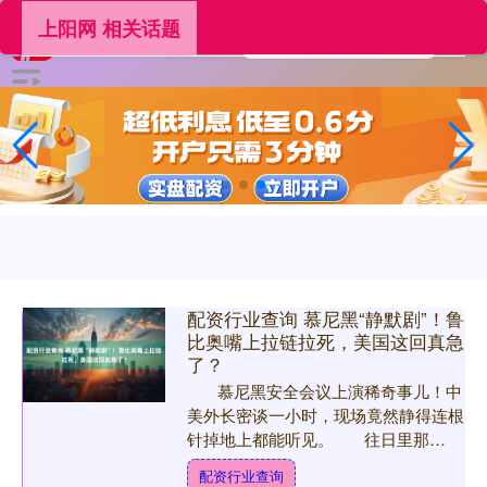
上阳网 相关话题
配资行业查询 慕尼黑“静默剧”！鲁
比奥嘴上拉链拉死，美国这回真急
了？
慕尼黑安全会议上演稀奇事儿！中
美外长密谈一小时，现场竟然静得连根
针掉地上都能听见。 往日里那
是“嘴炮连珠”、恨不得把“鹰派”俩字刻
配资行业查询
脑门....