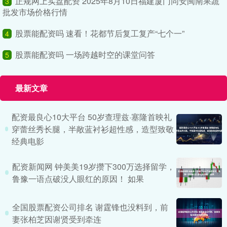
正规网上实盘配资 2025年8月10日福建厦门同安闽南果蔬
3
批发市场价格行情
股票能配资吗 速看！花都节后复工复产“七个一”
4
股票能配资吗 一场跨越时空的课堂问答
5
最新文章
配资最良心10大平台 50岁查理兹·塞隆首映礼
穿蕾丝秀长腿，半敞蓝衬衫超性感，造型致敬
经典电影
配资新闻网 钟美美19岁攒下300万选择留学，
鲁豫一语点破没人眼红的原因！ 如果
全国股票配资公司排名 谢霆锋也没料到，前
妻张柏芝因谢贤受到牵连