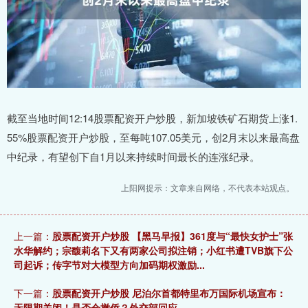
截至当地时间12:14股票配资开户炒股，新加坡铁矿石期货上涨1.
55%股票配资开户炒股，至每吨107.05美元，创2月末以来最高盘
中纪录，有望创下自1月以来持续时间最长的连涨纪录。
上阳网提示：文章来自网络，不代表本站观点。
上一篇：
股票配资开户炒股 【黑马早报】361度与“最快女护士”张
水华解约；宗馥莉名下又有两家公司拟注销；小红书遭TVB旗下公
司起诉；传字节对大模型方向加码期权激励...
下一篇：
股票配资开户炒股 尼泊尔首都特里布万国际机场宣布：
无限期关闭！是否会撤侨？外交部回应