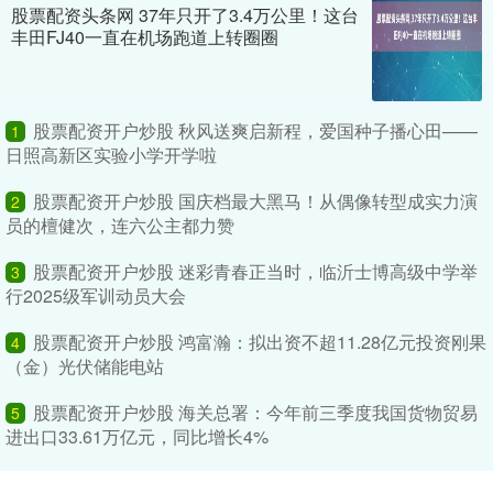
股票配资头条网 37年只开了3.4万公里！这台
丰田FJ40一直在机场跑道上转圈圈
股票配资开户炒股 秋风送爽启新程，爱国种子播心田——
1
日照高新区实验小学开学啦
股票配资开户炒股 国庆档最大黑马！从偶像转型成实力演
2
员的檀健次，连六公主都力赞
股票配资开户炒股 迷彩青春正当时，临沂士博高级中学举
3
行2025级军训动员大会
股票配资开户炒股 鸿富瀚：拟出资不超11.28亿元投资刚果
4
（金）光伏储能电站
股票配资开户炒股 海关总署：今年前三季度我国货物贸易
5
进出口33.61万亿元，同比增长4%